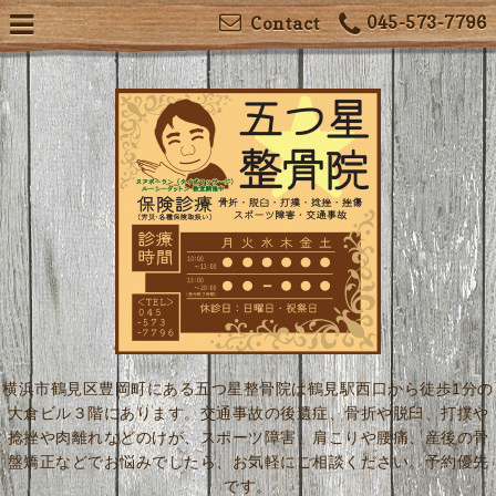
045-573-7796
Contact
横浜市鶴見区豊岡町にある五つ星整骨院は鶴見駅西口から徒歩1分の
大倉ビル３階にあります。交通事故の後遺症、骨折や脱臼、打撲や
捻挫や肉離れなどのけが、スポーツ障害、肩こりや腰痛、産後の骨
盤矯正などでお悩みでしたら、お気軽にご相談ください。予約優先
です。