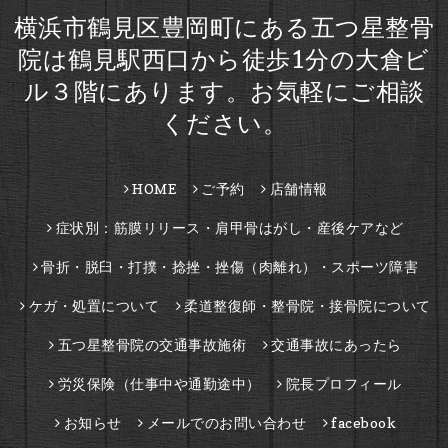
横浜市鶴見区豊岡町にある五つ星整骨
院は鶴見駅西口から徒歩1分の大倉ビ
ル３階にあります。お気軽にご相談
ください。
HOME
ご予約
店舗情報
症状別：筋膜リリース・肩甲骨はがし・産後ケアなど
骨折・脱臼・打撲・捻挫・挫傷（肉離れ）・スポーツ障害
ケガ・処置について
柔道整復師・整骨院・接骨院について
五つ星整骨院の交通事故施術
交通事故にあったら
労災保険（仕事中や通勤途中）
院長プロフィール
お知らせ
メールでのお問い合わせ
facebook