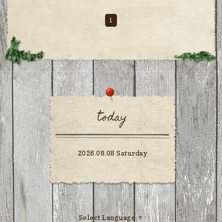
1
today
2026.08.08 Saturday
Select Language
▼