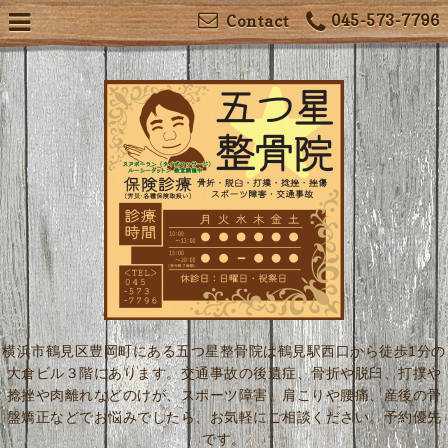
045-573-7796
Contact
横浜市鶴見区豊岡町にある五つ星整骨院は鶴見駅西口から徒歩1分の
大倉ビル３階にあります。交通事故の後遺症、骨折や脱臼、打撲や
捻挫や肉離れなどのけが、スポーツ障害、肩こりや腰痛、産後の骨
盤矯正などでお悩みでしたら、お気軽にご相談ください。予約優先
です。