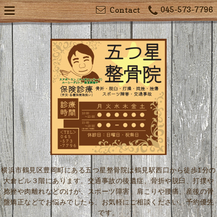
045-573-7796
Contact
横浜市鶴見区豊岡町にある五つ星整骨院は鶴見駅西口から徒歩1分の
大倉ビル３階にあります。交通事故の後遺症、骨折や脱臼、打撲や
捻挫や肉離れなどのけが、スポーツ障害、肩こりや腰痛、産後の骨
盤矯正などでお悩みでしたら、お気軽にご相談ください。予約優先
です。