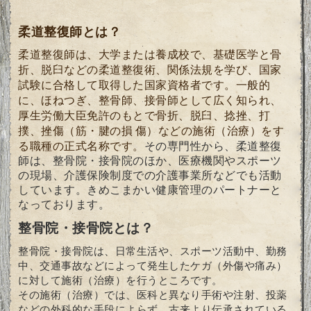
柔道整復師とは？
柔道整復師は、大学または養成校で、基礎医学と骨
折、脱臼などの柔道整復術、関係法規を学び、国家
試験に合格して取得した国家資格者です。一般的
に、ほねつぎ、整骨師、接骨師として広く知られ、
厚生労働大臣免許のもとで骨折、脱臼、捻挫、打
撲、挫傷（筋・腱の損 傷）などの施術（治療）をす
る職種の正式名称です。
その専門性から、柔道整復
師は、整骨院・接骨院のほか、医療機関やスポーツ
の現場、介護保険制度での介護事業所などでも活動
しています。きめこまかい健康管理のパートナーと
なっております。
整骨院・接骨院とは？
整骨院・接骨院は、日常生活や、スポーツ活動中、勤務
中、交通事故などによって発生したケガ（外傷や痛み）
に対して施術（治療）を行うところです。
その施術（治療）では、医科と異なり手術や注射、投薬
などの外科的な手段によらず、古来より伝承されている