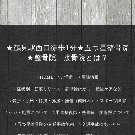
★鶴見駅西口徒歩1分★五つ星整骨院
★整骨院、接骨院とは？
HOME
ご予約
店舗情報
症状別：筋膜リリース・肩甲骨はがし・産後ケアなど
骨折・脱臼・打撲・捻挫・挫傷（肉離れ）・スポーツ障害
ケガ・処置について
柔道整復師・整骨院・接骨院について
五つ星整骨院の交通事故施術
交通事故にあったら