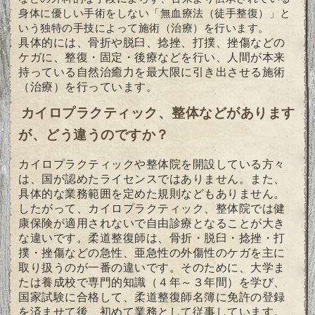
身体に優しい手術をしない「無血療法（徒手整復）」と
いう独特の手技によって施術（治療）を行います。
具体的には、骨折や脱臼、捻挫、打撲、挫傷などの
ケガに、整復・固定・後療などを行い、人間が本来
持っている自然治癒力を最大限に引き出させる施術
（治療）を行っています。
カイロプラクティック、整体などがあります
が、どう違うのですか？
カイロプラクティックや整体院を開設している方々
は、国が認めたライセンスではありません。また、
具体的な業務範囲を定めた規則などもありません。
したがって、カイロプラクティック、整体院では健
康保険が適用されないで自由診療となることが大き
な違いです。
柔道整復師は、骨折・脱臼・捻挫・打
撲・挫傷などの急性、亜急性の外傷性のケガを主に
取り扱うのが一番の違いです。そのために、大学ま
たは養成校で専門的知識（４年～３年間）を学び、
国家試験に合格して、柔道整復師名簿に免許の登録
を済ませて後、初めて業務として従事しています。