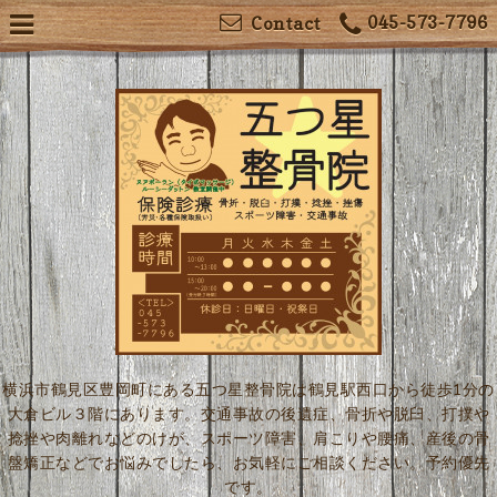
045-573-7796
Contact
横浜市鶴見区豊岡町にある五つ星整骨院は鶴見駅西口から徒歩1分の
大倉ビル３階にあります。交通事故の後遺症、骨折や脱臼、打撲や
捻挫や肉離れなどのけが、スポーツ障害、肩こりや腰痛、産後の骨
盤矯正などでお悩みでしたら、お気軽にご相談ください。予約優先
です。