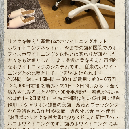
リスクを抑えた新世代のホワイトニングネット
ホワイトニングネットは、今までの歯科医院でのオ
フィスホワイトニングを歯科とは関わりが無かった
方々をも対象とした、 より身近に美を考えた画期的
なホワイトニングのシステムです。 従来のホワイト
ニングとの比較として、下記があげられます“
①時間：約1～1.5時間 ⇒ 30分 ②費用：約3～6万円
⇒ 4,000円前後 ③痛み：約1日～2日間しみる ⇒ 全く
痛みやしみることが無い ④食事/喫煙：着色が強いも
のは約1～2日間禁止 ⇒ 特に制限は無い ⑤作用：漂白
作用 ⇒ シャリオン独自の美歯口溶液とブラッシング
から期待される作用 ⑥薬液：過酸化水素 ⇒ 不使用
“お客様のリスクを最大限に少なく抑えた新世代のセ
ルフホワイトニングです。歯のホワイトニング に興