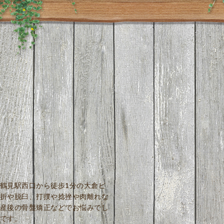
鶴見駅西口から徒歩1分の大倉ビ
折や脱臼、打撲や捻挫や肉離れな
産後の骨盤矯正などでお悩みでし
です。