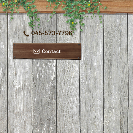
045-573-7796
Contact