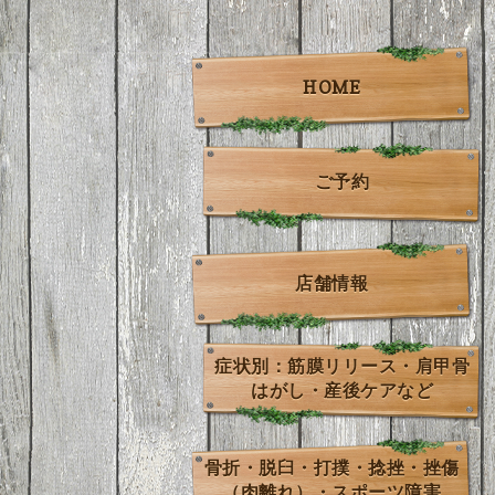
HOME
ご予約
店舗情報
症状別：筋膜リリース・肩甲骨
はがし・産後ケアなど
骨折・脱臼・打撲・捻挫・挫傷
（肉離れ）・スポーツ障害