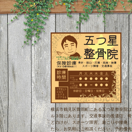
横浜市鶴見区豊岡町にある五つ星整骨院は
ル３階にあります。交通事故の後遺症、骨
どのけが、スポーツ障害、肩こりや腰痛、
たら、お気軽にご相談ください。予約優先