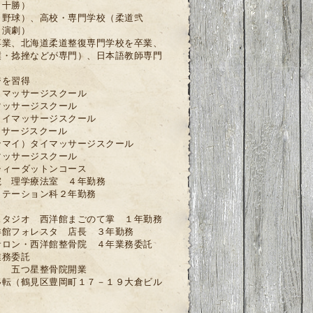
（十勝）
（野球）、高校・専門学校（柔道弐
・演劇）
卒業、北海道柔道整復専門学校を卒業、
撲・捻挫などが専門）、日本語教師専門
ジを習得
イマッサージスクール
マッサージスクール
タイマッサージスクール
ッサージスクール
ンマイ）タイマッサージスクール
マッサージスクール
シィーダットンコース
院 理学療法室 ４年勤務
リテーション科２年勤務
スタジオ 西洋館まごのて掌 １年勤務
洋館フォレスタ 店長 ３年勤務
サロン・西洋館整骨院 ４年業務委託
業務委託
月 五つ星整骨院開業
移転（鶴見区豊岡町１７－１９大倉ビル