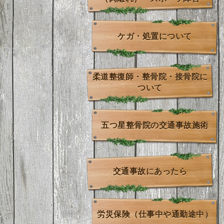
ケガ・処置について
柔道整復師・整骨院・接骨院に
ついて
五つ星整骨院の交通事故施術
交通事故にあったら
労災保険（仕事中や通勤途中）