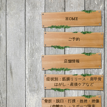
HOME
ご予約
店舗情報
症状別：筋膜リリース・肩甲骨
はがし・産後ケアなど
骨折・脱臼・打撲・捻挫・挫傷
（肉離れ）・スポーツ障害