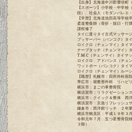
【出身】
北海道中川郡豊頃町
【スポーツ】
小学校・中学校
段）、社会人（モダンバレエ
【学歴】
北海道池田高等学校
柔道整復師（骨折・脱臼・打
課程修了
タイに渡りタイ古式マッサー
プッサーパー（バンコク）タ
ロイクロ（チェンマイ）タイ
ナーブタッチ（チェンマイ）
T.M.C（チェンマイ）タイマ
ロイクロ アドバンス（チェ
ワットポー（バンコク）タイ
ロイクロ（チェンマイ）ルー
【職歴】
札幌市：田所外科医
帯広市：堀整形外科 リハビ
横浜市：まごの掌整骨院
横須賀市：リラクゼーション
横浜市：クイック＆整体 西
横須賀市：京急リフレッシュ
鎌倉市：西洋館リッチ ２年
横浜市鶴見区：平成１９年３
令和元年７月 五つ星整骨院
３階）