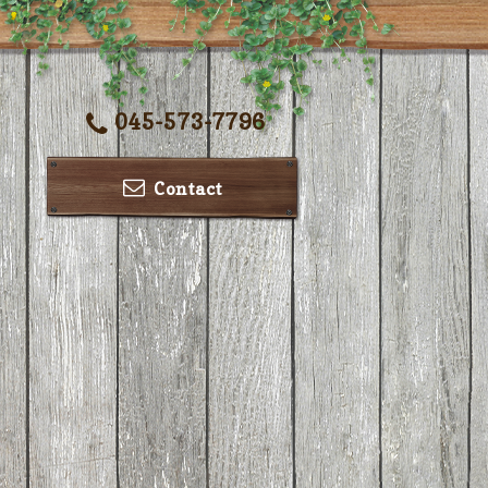
045-573-7796
Contact