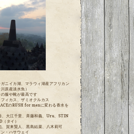
ンガニイカ湖、マラウィ湖産アフリカン
ン川原産淡水魚）
ンの服や靴が最高です
、フィカス、ザミオクルカス
CEのRUSH for menに変わる香水を
吾、大江千里、斉藤和義、Uru、STIN
IRD（タイ）
也、賀来賢人、黒島結菜、八木莉可
アン・ハサウェイ