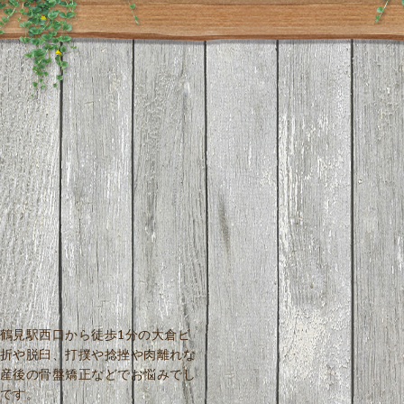
鶴見駅西口から徒歩1分の大倉ビ
折や脱臼、打撲や捻挫や肉離れな
産後の骨盤矯正などでお悩みでし
です。