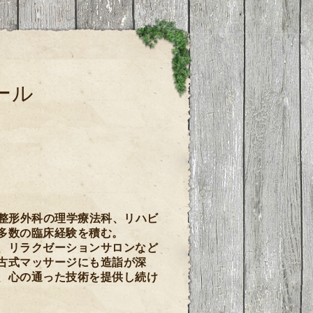
ール
、整形外科の理学療法科、リハビ
多数の臨床経験を積む。
、リラクゼーションサロンなど
古式マッサージにも造詣が深
、心の通った技術を提供し続け