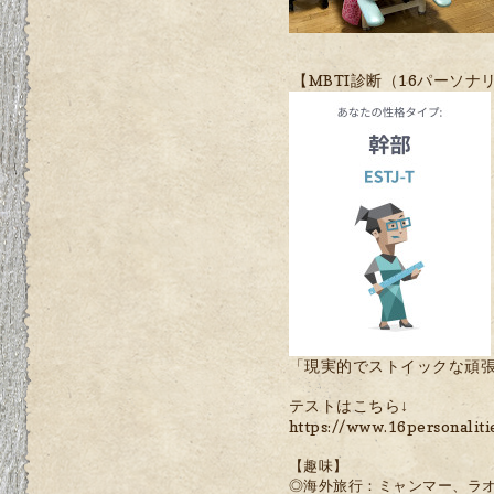
【MBTI診断（16パーソナ
「現実的でストイックな頑
テストはこちら↓
https://www.16persona
【趣味】
◎海外旅行：ミャンマー、ラ