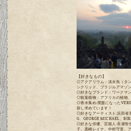
【好きなもの】
◎アクアリウム：淡水魚（タ
シクリッド、ブラジルアマゾ
◎好きなブランド：ワークマ
◎観葉植物：アフリカの植物
◎香水集め:廃盤になったVERSA
探し求めています！
◎好きなアーテ
ィスト:
浜田省
G、GEORGE MICHAEL、B
◎好きな俳優、芸能人:
長瀬智
子、黒崎レイナ、中村守里、