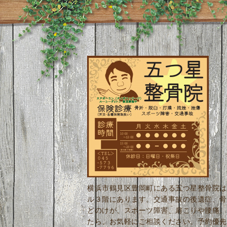
横浜市鶴見区豊岡町にある五つ星整骨院は
ル３階にあります。交通事故の後遺症、骨
どのけが、スポーツ障害、肩こりや腰痛、
たら、お気軽にご相談ください。予約優先