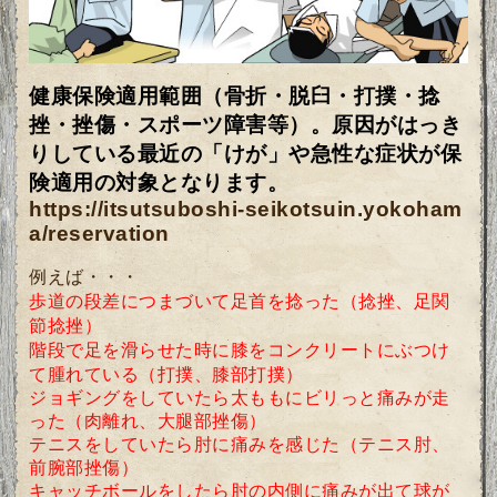
健康保険適用範囲（骨折・脱臼・打撲・捻
挫・挫傷・スポーツ障害等）。
原因がはっき
りしている
最近の「けが」や急性な症状
が保
険適用の対象
となります。
https://itsutsuboshi-seikotsuin.yokoham
a/reservation
例えば・・・
歩道の段差につまづいて足首を捻った（捻挫、足関
節捻挫）
階段で足を滑らせた時に膝をコンクリートにぶつけ
て腫れている（打撲、膝部打撲）
ジョギングをしていたら太ももにビリっと痛みが走
った（肉離れ、大腿部挫傷）
テニスをしていたら肘に痛みを感じた（テニス肘、
前腕部挫傷）
キャッチボールをしたら肘の内側に痛みが出て球が