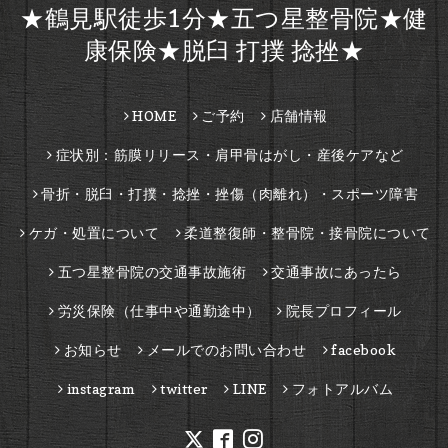
★鶴見駅徒歩1分★五つ星整骨院★健
康保険★脱臼 打撲 捻挫★
HOME
ご予約
店舗情報
症状別：筋膜リリース・肩甲骨はがし・産後ケアなど
骨折・脱臼・打撲・捻挫・挫傷（肉離れ）・スポーツ障害
ケガ・処置について
柔道整復師・整骨院・接骨院について
五つ星整骨院の交通事故施術
交通事故にあったら
労災保険（仕事中や通勤途中）
院長プロフィール
お知らせ
メールでのお問い合わせ
facebook
instagram
twitter
LINE
フォトアルバム