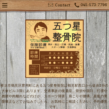
045-573-7796
Contact
横浜市鶴見区豊岡町にある五つ星整骨院は鶴見駅西口から徒歩1分の
大倉ビル３階にあります。交通事故の後遺症、骨折や脱臼、打撲や
捻挫や肉離れなどのけが、スポーツ障害、肩こりや腰痛、産後の骨
盤矯正などでお悩みでしたら、お気軽にご相談ください。予約優先
です。