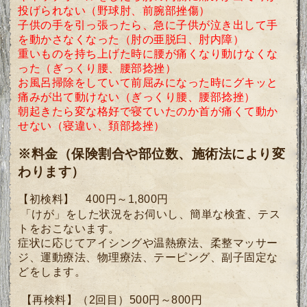
投げられない
（野球肘、前腕部挫傷）
子供の手を引っ張
ったら、急に子供が泣き出して手
を動かさなくなった（肘の亜脱臼、肘内障）
重いものを持ち上げた時に腰が痛くなり動けなくな
った（ぎっくり腰、腰部捻挫）
お風呂掃除をしていて前屈みになった時にグキッと
痛みが出て動けない（ぎっくり腰、腰部捻挫）
朝起きたら変な格好で寝ていたのか首が痛くて動か
せない（寝違い、頚部捻挫）
※料金（保険割合や部位数、施術法により変
わります）
【初検料】 400円～1,800円
「けが」をした状況をお伺いし、簡単な検査、テス
トをおこないます。
症状に応じてアイシングや温熱療法、柔整マッサー
ジ、運動療法、物理療法、テーピング、副子固定な
どをします。
【
再検料】（2回目）500円～800円