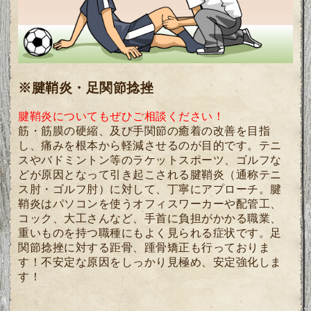
※腱鞘炎・足関節捻挫
腱鞘炎についてもぜひご相談ください！
筋・筋膜の硬縮、及び手関節の癒着の改善を目指
し、痛みを根本から軽減させるのが目的です。
テニ
スやバドミントン等のラケットスポーツ、ゴルフな
どが原因となって引き起こされる腱鞘炎（通称テニ
ス肘・ゴルフ肘）に対して、
丁寧にアプローチ。
腱
鞘炎はパソコンを使うオフィスワーカーや配管工、
コック、大工さんなど、手首に負担がかかる職業、
重いものを持つ職種にも
よく見られる症状です。
足
関節捻挫に対する距骨、踵骨矯正も行っておりま
す！不安定な原因をしっかり見極め、安定強化しま
す！