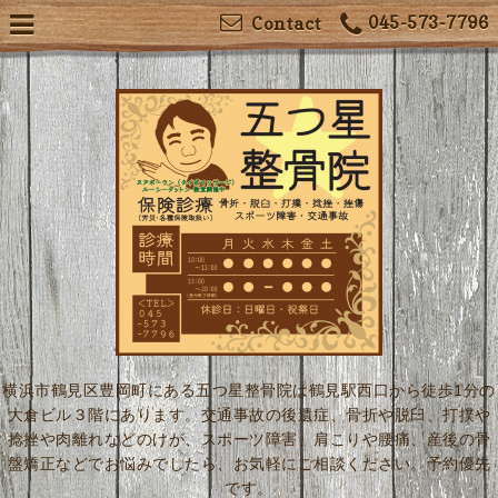
045-573-7796
Contact
横浜市鶴見区豊岡町にある五つ星整骨院は鶴見駅西口から徒歩1分の
大倉ビル３階にあります。交通事故の後遺症、骨折や脱臼、打撲や
捻挫や肉離れなどのけが、スポーツ障害、肩こりや腰痛、産後の骨
盤矯正などでお悩みでしたら、お気軽にご相談ください。予約優先
です。