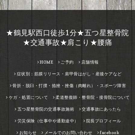
★鶴見駅西口徒歩1分★五つ星整骨院
★交通事故★肩こり★腰痛
HOME
ご予約
店舗情報
症状別：筋膜リリース・肩甲骨はがし・産後ケアなど
骨折・脱臼・打撲・捻挫・挫傷（肉離れ）・スポーツ障害
ケガ・処置について
柔道整復師・整骨院・接骨院について
五つ星整骨院の交通事故施術
交通事故にあったら
労災保険（仕事中や通勤途中）
院長プロフィール
お知らせ
メールでのお問い合わせ
facebook