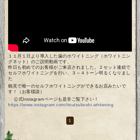
１１月１日より導入した歯のホワイトニング（ホワイトニン
グネット）のご説明動画です。
昨日も初めてのお客様がご来店されました。２セット連続で
セルフホワイトニングを行い、３～４トーン明るくなりまし
た
✨
鶴見で唯一のセルフホワイトニングができるお店みたいで
す！（お客様談）
🦷
公式Instagramページも是非ご覧下さい！
🦷
https://www.instagram.com/itsutsuboshi.whitening
1