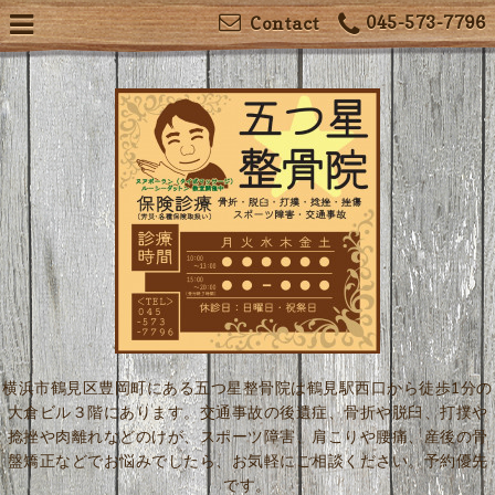
045-573-7796
Contact
横浜市鶴見区豊岡町にある五つ星整骨院は鶴見駅西口から徒歩1分の
大倉ビル３階にあります。交通事故の後遺症、骨折や脱臼、打撲や
捻挫や肉離れなどのけが、スポーツ障害、肩こりや腰痛、産後の骨
盤矯正などでお悩みでしたら、お気軽にご相談ください。予約優先
です。