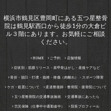
横浜市鶴見区豊岡町にある五つ星整骨
院は鶴見駅西口から徒歩1分の大倉ビ
ル３階にあります。お気軽にご相談
ください。
HOME
ご予約
店舗情報
症状別：筋膜リリース・肩甲骨はがし・産後ケアなど
骨折・脱臼・打撲・捻挫・挫傷（肉離れ）・スポーツ障害
ケガ・処置について
柔道整復師・整骨院・接骨院について
五つ星整骨院の交通事故施術
交通事故にあったら
労災保険（仕事中や通勤途中）
院長プロフィール