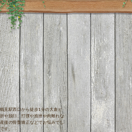
鶴見駅西口から徒歩1分の大倉ビ
折や脱臼、打撲や捻挫や肉離れな
産後の骨盤矯正などでお悩みでし
です。