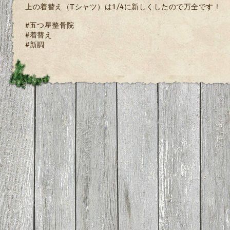
上の着替え（Tシャツ）は1/4に新しくしたので万全です！
#五つ星整骨院
#着替え
#新調