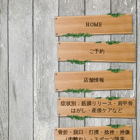
HOME
ご予約
店舗情報
症状別：筋膜リリース・肩甲骨
はがし・産後ケアなど
骨折・脱臼・打撲・捻挫・挫傷
（肉離れ）・スポーツ障害