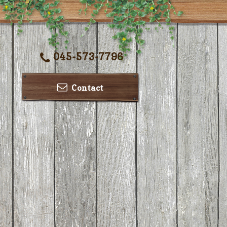
045-573-7796
Contact