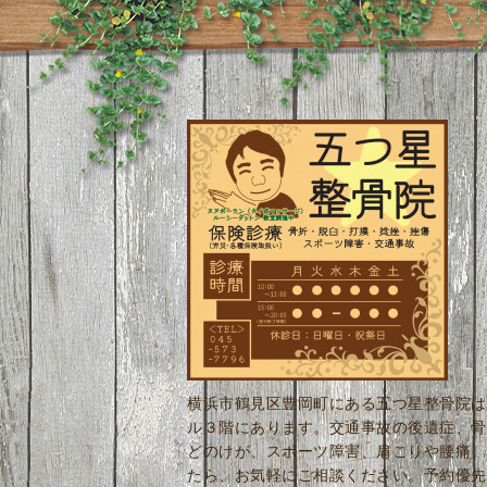
横浜市鶴見区豊岡町にある五つ星整骨院は
ル３階にあります。交通事故の後遺症、骨
どのけが、スポーツ障害、肩こりや腰痛、
たら、お気軽にご相談ください。予約優先