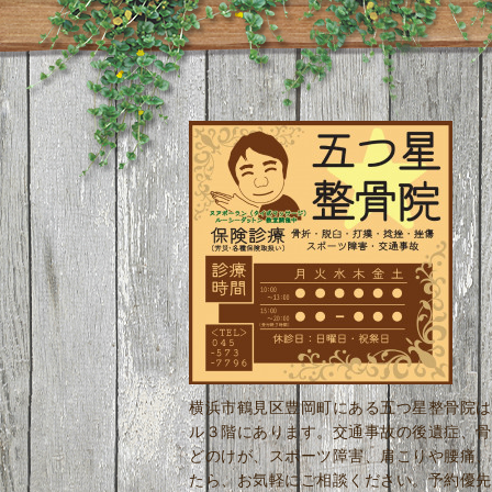
横浜市鶴見区豊岡町にある五つ星整骨院は
ル３階にあります。交通事故の後遺症、骨
どのけが、スポーツ障害、肩こりや腰痛、
たら、お気軽にご相談ください。予約優先