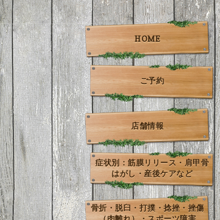
HOME
ご予約
店舗情報
症状別：筋膜リリース・肩甲骨
はがし・産後ケアなど
骨折・脱臼・打撲・捻挫・挫傷
（肉離れ）・スポーツ障害