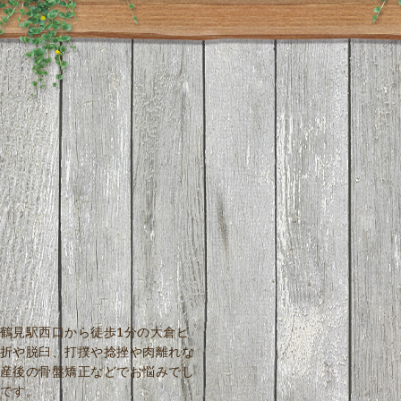
鶴見駅西口から徒歩1分の大倉ビ
折や脱臼、打撲や捻挫や肉離れな
産後の骨盤矯正などでお悩みでし
です。