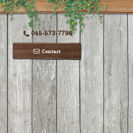
045-573-7796
Contact