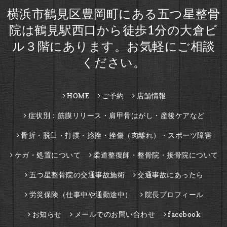
横浜市鶴見区豊岡町にある五つ星整骨
院は鶴見駅西口から徒歩1分の大倉ビ
ル３階にあります。お気軽にご相談
ください。
HOME
ご予約
店舗情報
症状別：筋膜リリース・肩甲骨はがし・産後ケアなど
骨折・脱臼・打撲・捻挫・挫傷（肉離れ）・スポーツ障害
ケガ・処置について
柔道整復師・整骨院・接骨院について
五つ星整骨院の交通事故施術
交通事故にあったら
労災保険（仕事中や通勤途中）
院長プロフィール
お知らせ
メールでのお問い合わせ
facebook