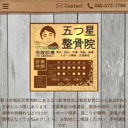
045-573-7796
Contact
横浜市鶴見区豊岡町にある五つ星整骨院は鶴見駅西口から徒歩1分の
大倉ビル３階にあります。交通事故の後遺症、骨折や脱臼、打撲や
捻挫や肉離れなどのけが、スポーツ障害、肩こりや腰痛、産後の骨
盤矯正などでお悩みでしたら、お気軽にご相談ください。予約優先
です。