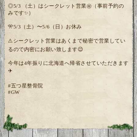
◎5/3 （土）はシークレット営業㊙️（事前予約の
みです✨）
🎌5/3（土）〜5/6（日）お休み
⚠️シークレット営業はあくまで秘密で営業してい
るので内密にお願い致します😉
今年は4年振りに北海道へ帰省させていただきます
✈️
#五つ星整骨院
#GW