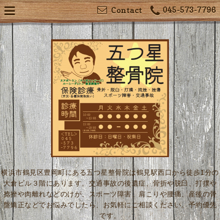
045-573-7796
Contact
横浜市鶴見区豊岡町にある五つ星整骨院は鶴見駅西口から徒歩1分の
大倉ビル３階にあります。交通事故の後遺症、骨折や脱臼、打撲や
捻挫や肉離れなどのけが、スポーツ障害、肩こりや腰痛、産後の骨
盤矯正などでお悩みでしたら、お気軽にご相談ください。予約優先
です。