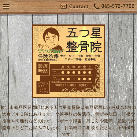
045-573-7796
Contact
横浜市鶴見区豊岡町にある五つ星整骨院は鶴見駅西口から徒歩1分の
大倉ビル３階にあります。交通事故の後遺症、骨折や脱臼、打撲や
捻挫や肉離れなどのけが、スポーツ障害、肩こりや腰痛、産後の骨
盤矯正などでお悩みでしたら、お気軽にご相談ください。予約優先
です。