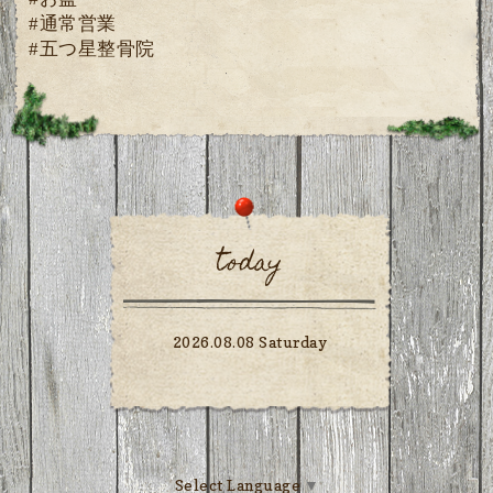
#通常営業
#五つ星整骨院
today
2026.08.08 Saturday
Select Language
▼