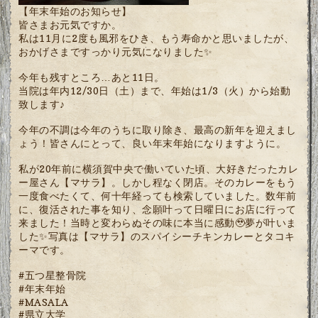
【年末年始のお知らせ】
皆さまお元気ですか。
私は11月に2度も風邪をひき、もう寿命かと思いましたが、
おかげさまですっかり元気になりました✨
今年も残すところ…あと11日。
当院は年内12/30日（土）まで、年始は1/3（火）から始動
致します♪
今年の不調は今年のうちに取り除き、最高の新年を迎えまし
ょう！皆さんにとって、良い年末年始になりますように。
私が20年前に横須賀中央で働いていた頃、大好きだったカレ
ー屋さん【マサラ】。しかし程なく閉店。そのカレーをもう
一度食べたくて、何十年経っても検索していました。数年前
に、復活された事を知り、念願叶って日曜日にお店に行って
来ました！当時と変わらぬその味に本当に感動🥹夢が叶いま
した✨写真は【マサラ】のスパイシーチキンカレーとタコキ
ーマです。
#五つ星整骨院
#年末年始
#MASALA
#県立大学