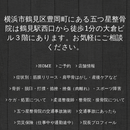
横浜市鶴見区豊岡町にある五つ星整骨
院は鶴見駅西口から徒歩1分の大倉ビ
ル３階にあります。お気軽にご相談
ください。
HOME
ご予約
店舗情報
症状別：筋膜リリース・肩甲骨はがし・産後ケアなど
骨折・脱臼・打撲・捻挫・挫傷（肉離れ）・スポーツ障害
ケガ・処置について
柔道整復師・整骨院・接骨院について
五つ星整骨院の交通事故施術
交通事故にあったら
労災保険（仕事中や通勤途中）
院長プロフィール