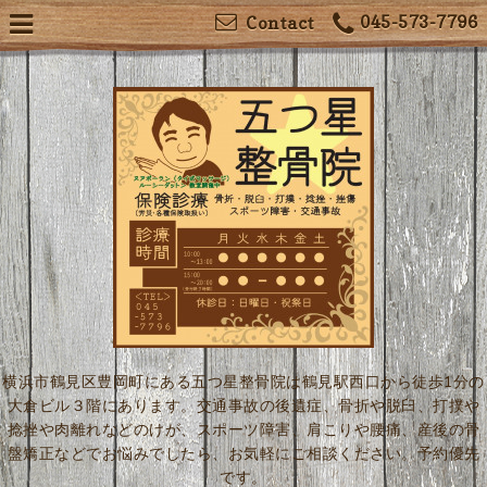
045-573-7796
Contact
横浜市鶴見区豊岡町にある五つ星整骨院は鶴見駅西口から徒歩1分の
大倉ビル３階にあります。交通事故の後遺症、骨折や脱臼、打撲や
捻挫や肉離れなどのけが、スポーツ障害、肩こりや腰痛、産後の骨
盤矯正などでお悩みでしたら、お気軽にご相談ください。予約優先
です。