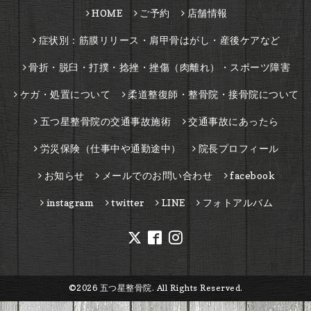
HOME
ご予約
店舗情報
症状別：筋膜リリース・肩甲骨はがし・産後ケアなど
骨折・脱臼・打撲・捻挫・挫傷（肉離れ）・スポーツ障害
ケガ・処置について
柔道整復師・整骨院・接骨院について
五つ星整骨院の交通事故施術
交通事故にあったら
労災保険（仕事中や通勤途中）
院長プロフィール
お知らせ
メールでのお問い合わせ
facebook
instagram
twitter
LINE
フォトアルバム
©2026
五つ星整骨院
. All Rights Reserved.