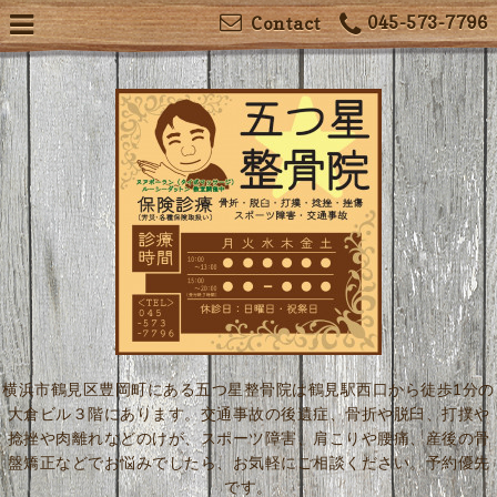
045-573-7796
Contact
横浜市鶴見区豊岡町にある五つ星整骨院は鶴見駅西口から徒歩1分の
大倉ビル３階にあります。交通事故の後遺症、骨折や脱臼、打撲や
捻挫や肉離れなどのけが、スポーツ障害、肩こりや腰痛、産後の骨
盤矯正などでお悩みでしたら、お気軽にご相談ください。予約優先
です。