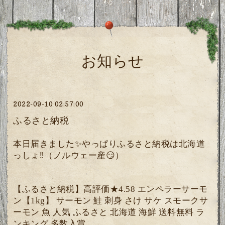
お知らせ
2022-09-10 02:57:00
ふるさと納税
本日届きました
✨
やっぱりふるさと納税は北海道
っしょ
‼️
（ノルウェー産
😏
）
【ふるさと納税】高評価
エンペラーサーモ
★4.58
ン【
】
サーモン
鮭
刺身
さけ
サケ
スモークサ
1kg
ーモン
魚
人気
ふるさと
北海道
海鮮
送料無料
ラ
ンキング
多数入賞