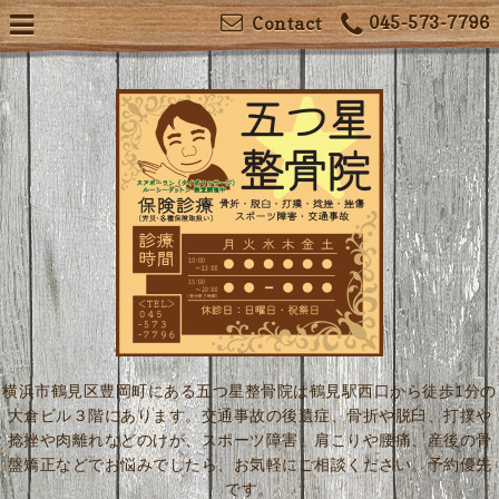
045-573-7796
Contact
横浜市鶴見区豊岡町にある五つ星整骨院は鶴見駅西口から徒歩1分の
大倉ビル３階にあります。交通事故の後遺症、骨折や脱臼、打撲や
捻挫や肉離れなどのけが、スポーツ障害、肩こりや腰痛、産後の骨
盤矯正などでお悩みでしたら、お気軽にご相談ください。予約優先
です。