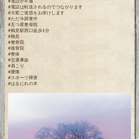
#電話が不通
#電話は転送されるのでつながります
#大変ご迷惑をお掛けします
#ただ今調査中
#五つ星整骨院
#鶴見駅西口徒歩1分
#鶴見
#整骨院
#接骨院
#整体
#交通事故
#肩こり
#腰痛
#スポーツ障害
#はるにれの木