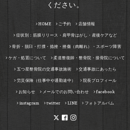
ください。
HOME
ご予約
店舗情報
症状別：筋膜リリース・肩甲骨はがし・産後ケアなど
骨折・脱臼・打撲・捻挫・挫傷（肉離れ）・スポーツ障害
ケガ・処置について
柔道整復師・整骨院・接骨院について
五つ星整骨院の交通事故施術
交通事故にあったら
労災保険（仕事中や通勤途中）
院長プロフィール
お知らせ
メールでのお問い合わせ
facebook
instagram
twitter
LINE
フォトアルバム