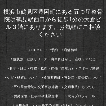
横浜市鶴見区豊岡町にある五つ星整骨
院は鶴見駅西口から徒歩1分の大倉ビ
ル３階にあります。お気軽にご相談
ください。
HOME
ご予約
店舗情報
症状別：筋膜リリース・肩甲骨はがし・産後ケアなど
骨折・脱臼・打撲・捻挫・挫傷（肉離れ）・スポーツ障害
ケガ・処置について
柔道整復師・整骨院・接骨院について
五つ星整骨院の交通事故施術
交通事故にあったら
労災保険（仕事中や通勤途中）
院長プロフィール
お知らせ
メールでのお問い合わせ
facebook