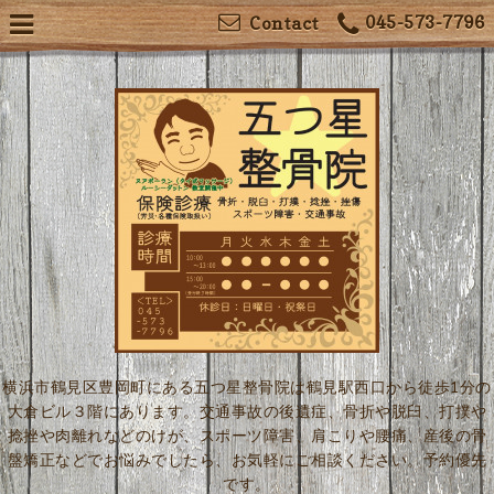
045-573-7796
Contact
横浜市鶴見区豊岡町にある五つ星整骨院は鶴見駅西口から徒歩1分の
大倉ビル３階にあります。交通事故の後遺症、骨折や脱臼、打撲や
捻挫や肉離れなどのけが、スポーツ障害、肩こりや腰痛、産後の骨
盤矯正などでお悩みでしたら、お気軽にご相談ください。予約優先
です。