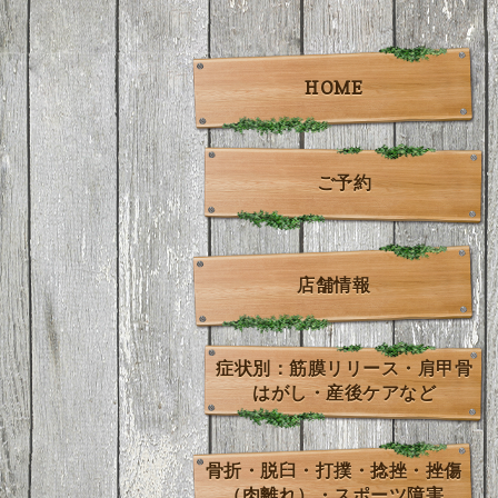
HOME
ご予約
店舗情報
症状別：筋膜リリース・肩甲骨
はがし・産後ケアなど
骨折・脱臼・打撲・捻挫・挫傷
（肉離れ）・スポーツ障害