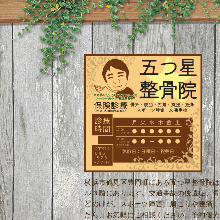
横浜市鶴見区豊岡町にある五つ星整骨院は
ル３階にあります。交通事故の後遺症、骨
どのけが、スポーツ障害、肩こりや腰痛、
たら、お気軽にご相談ください。予約優先