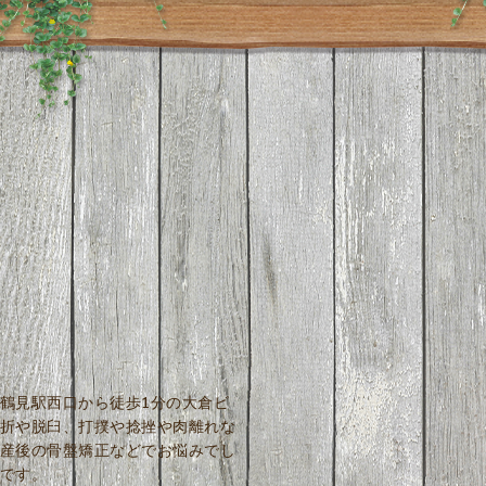
鶴見駅西口から徒歩1分の大倉ビ
折や脱臼、打撲や捻挫や肉離れな
産後の骨盤矯正などでお悩みでし
です。