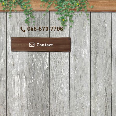
045-573-7796
Contact