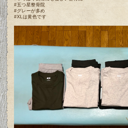
#五つ星整骨院
#グレーが多め
#XLは黄色です