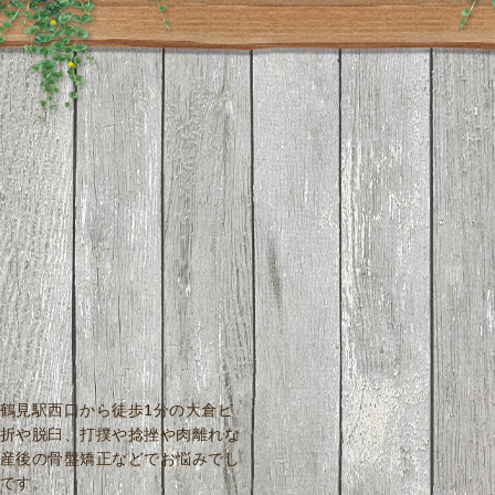
鶴見駅西口から徒歩1分の大倉ビ
折や脱臼、打撲や捻挫や肉離れな
産後の骨盤矯正などでお悩みでし
です。