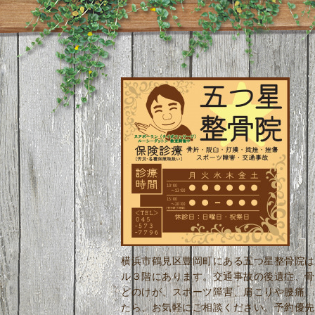
横浜市鶴見区豊岡町にある五つ星整骨院は
ル３階にあります。交通事故の後遺症、骨
どのけが、スポーツ障害、肩こりや腰痛、
たら、お気軽にご相談ください。予約優先