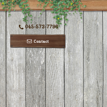
045-573-7796
Contact