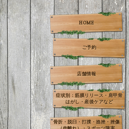
HOME
ご予約
店舗情報
症状別：筋膜リリース・肩甲骨
はがし・産後ケアなど
骨折・脱臼・打撲・捻挫・挫傷
（肉離れ）・スポーツ障害