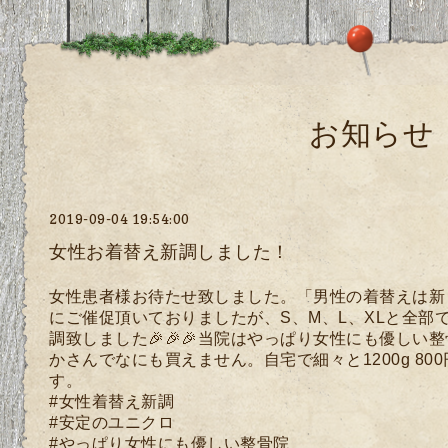
お知らせ
2019-09-04 19:54:00
女性お着替え新調しました！
女性患者様お待たせ致しました。「男性の着替えは新
にご催促頂いておりましたが、S、M、L、XLと全部
調致しました🎉🎉🎉当院はやっぱり女性にも優しい
かさんでなにも買えません。自宅で細々と1200g 8
す。
#女性着替え新調
#安定のユニクロ
#やっぱり女性にも優しい整骨院