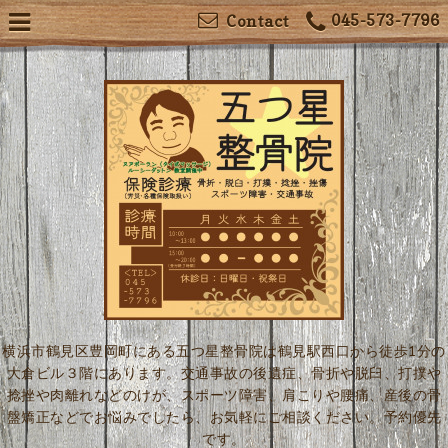
045-573-7796
Contact
横浜市鶴見区豊岡町にある五つ星整骨院は鶴見駅西口から徒歩1分の
大倉ビル３階にあります。交通事故の後遺症、骨折や脱臼、打撲や
捻挫や肉離れなどのけが、スポーツ障害、肩こりや腰痛、産後の骨
盤矯正などでお悩みでしたら、お気軽にご相談ください。予約優先
です。