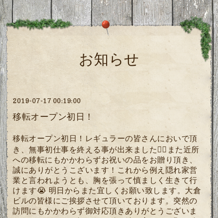
お知らせ
2019-07-17 00:19:00
移転オープン初日！
移転オープン初日！レギュラーの皆さんにおいで頂
き、無事初仕事を終える事が出来ました🙇‍♂️また近所
への移転にもかかわらずお祝いの品をお贈り頂き、
誠にありがとうこざいます！これから例え隠れ家営
業と言われようとも、胸を張って慎ましく生きて行
けます😭 明日からまた宜しくお願い致します。大倉
ビルの皆様にご挨拶させて頂いております。突然の
訪問にもかかわらず御対応頂きありがとうございま