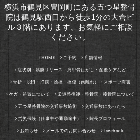
横浜市鶴見区豊岡町にある五つ星整骨
院は鶴見駅西口から徒歩1分の大倉ビ
ル３階にあります。お気軽にご相談
ください。
HOME
ご予約
店舗情報
症状別：筋膜リリース・肩甲骨はがし・産後ケアなど
骨折・脱臼・打撲・捻挫・挫傷（肉離れ）・スポーツ障害
ケガ・処置について
柔道整復師・整骨院・接骨院について
五つ星整骨院の交通事故施術
交通事故にあったら
労災保険（仕事中や通勤途中）
院長プロフィール
お知らせ
メールでのお問い合わせ
facebook