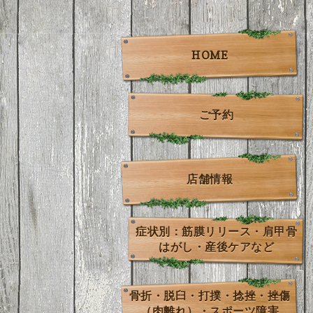
HOME
ご予約
店舗情報
症状別：筋膜リリース・肩甲骨
はがし・産後ケアなど
骨折・脱臼・打撲・捻挫・挫傷
（肉離れ）・スポーツ障害