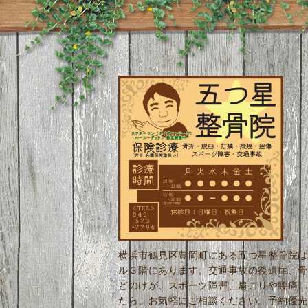
横浜市鶴見区豊岡町にある五つ星整骨院は
ル３階にあります。交通事故の後遺症、骨
どのけが、スポーツ障害、肩こりや腰痛、
たら、お気軽にご相談ください。予約優先