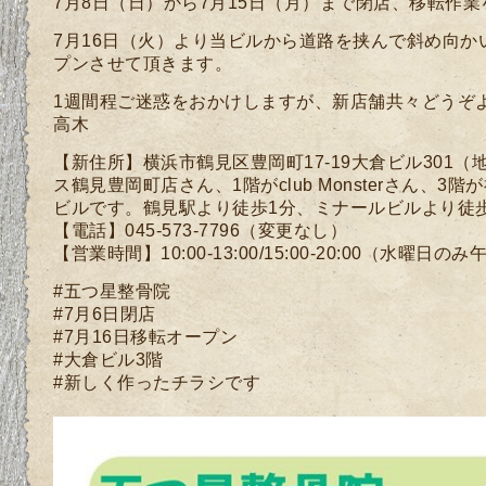
7月8日（日）から7月15日（月）まで閉店、移転作
7月16日（火）より当ビルから道路を挟んで斜め向か
プンさせて頂きます。
1週間程ご迷惑をおかけしますが、新店舗共々どう
高木
【新住所】横浜市鶴見区豊岡町17-19大倉ビル301
ス鶴見豊岡町店さん、1階がclub Monsterさん、
ビルです。鶴見駅より徒歩1分、ミナールビルより徒歩
【電話】045-573-7796（変更なし）
【営業時間】10:00-13:00/15:00-20:00（水曜
#五つ星整骨院
#7月6日閉店
#7月16日移転オープン
#大倉ビル3階
#新しく作ったチラシです