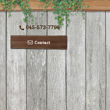
045-573-7796
Contact