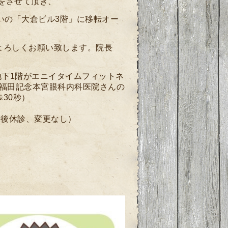
業をさせて頂き、
いの「大倉ビル3階」に移転オー
ぞよろしくお願い致します。院長
（地下1階がエニイタイムフィットネ
3階が福田記念本宮眼科内科医院さんの
30秒）
日のみ午後休診、変更なし）