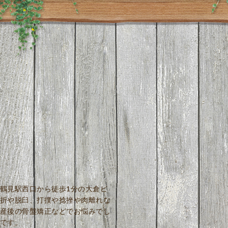
鶴見駅西口から徒歩1分の大倉ビ
折や脱臼、打撲や捻挫や肉離れな
産後の骨盤矯正などでお悩みでし
です。