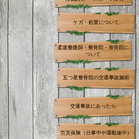
ケガ・処置について
柔道整復師・整骨院・接骨院に
ついて
五つ星整骨院の交通事故施術
交通事故にあったら
労災保険（仕事中や通勤途中）