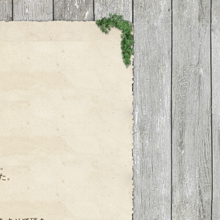
年。
た。