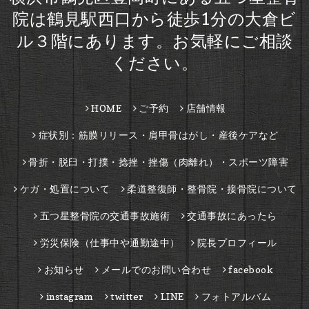
院は鶴見駅西口から徒歩1分の大倉ビ
ル３階にあります。お気軽にご相談
ください。
HOME
ご予約
店舗情報
症状別：筋膜リリース・肩甲骨はがし・産後ケアなど
骨折・脱臼・打撲・捻挫・挫傷（肉離れ）・スポーツ障害
ケガ・処置について
柔道整復師・整骨院・接骨院について
五つ星整骨院の交通事故施術
交通事故にあったら
労災保険（仕事中や通勤途中）
院長プロフィール
お知らせ
メールでのお問い合わせ
facebook
instagram
twitter
LINE
フォトアルバム