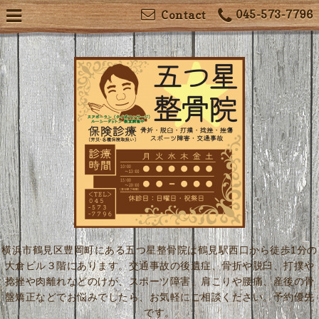
045-573-7796
Contact
横浜市鶴見区豊岡町にある五つ星整骨院は鶴見駅西口から徒歩1分の
大倉ビル３階にあります。交通事故の後遺症、骨折や脱臼、打撲や
捻挫や肉離れなどのけが、スポーツ障害、肩こりや腰痛、産後の骨
盤矯正などでお悩みでしたら、お気軽にご相談ください。予約優先
です。