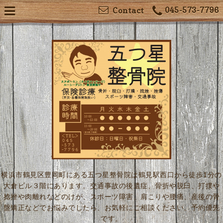
045-573-7796
Contact
横浜市鶴見区豊岡町にある五つ星整骨院は鶴見駅西口から徒歩1分の
大倉ビル３階にあります。交通事故の後遺症、骨折や脱臼、打撲や
捻挫や肉離れなどのけが、スポーツ障害、肩こりや腰痛、産後の骨
盤矯正などでお悩みでしたら、お気軽にご相談ください。予約優先
です。