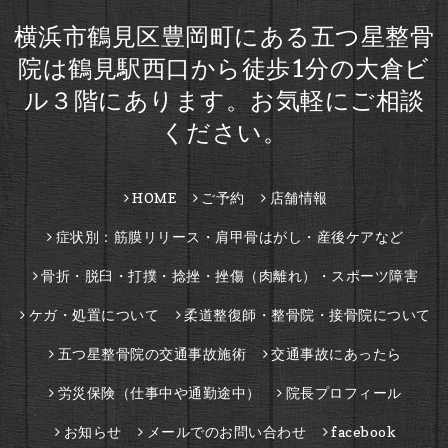
横浜市鶴見区豊岡町にある五つ星整骨
院は鶴見駅西口から徒歩1分の大倉ビ
ル３階にあります。お気軽にご相談
ください。
HOME
ご予約
店舗情報
症状別：筋膜リリース・肩甲骨はがし・産後ケアなど
骨折・脱臼・打撲・捻挫・挫傷（肉離れ）・スポーツ障害
ケガ・処置について
柔道整復師・整骨院・接骨院について
五つ星整骨院の交通事故施術
交通事故にあったら
労災保険（仕事中や通勤途中）
院長プロフィール
お知らせ
メールでのお問い合わせ
facebook