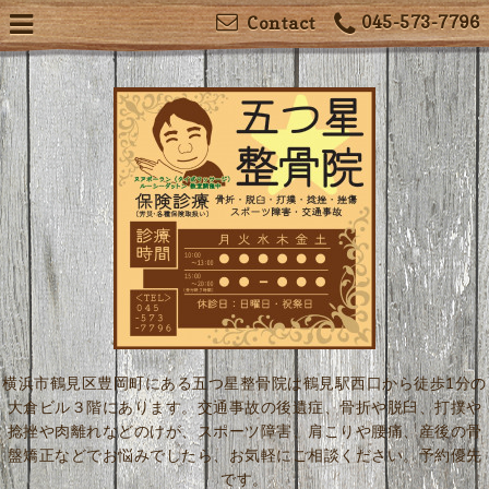
045-573-7796
Contact
横浜市鶴見区豊岡町にある五つ星整骨院は鶴見駅西口から徒歩1分の
大倉ビル３階にあります。交通事故の後遺症、骨折や脱臼、打撲や
捻挫や肉離れなどのけが、スポーツ障害、肩こりや腰痛、産後の骨
盤矯正などでお悩みでしたら、お気軽にご相談ください。予約優先
です。