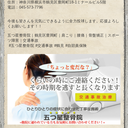
住所：神奈川県横浜市鶴見区豊岡町18-1ミナールビル5階
電話：045-573-7796
今後も皆さんを元気にできるように全力投球します。応援よろし
くお願いします！！
五つ星整骨院｜鶴見区豊岡町｜肩こり｜腰痛｜骨盤矯正｜スポー
ツ障害｜交通事故
#五つ星整骨院 #交通事故 #鶴見 #自賠責保険