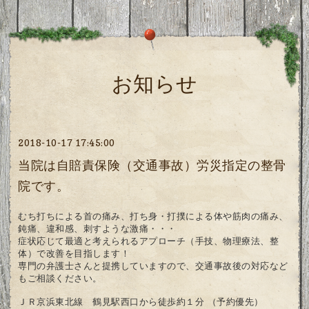
お知らせ
2018-10-17 17:45:00
当院は自賠責保険（交通事故）労災指定の整骨
院です。
むち打ちによる首の痛み、打ち身・打撲による体や筋肉の痛み、
鈍痛、違和感、刺すような激痛・・・
症状応じて最適と考えられるアプローチ（手技、物理療法、整
体）で改善を目指します！
専門の弁護士さんと提携していますので、交通事故後の対応など
もご相談ください。
ＪＲ京浜東北線 鶴見駅西口から徒歩約１分 （予約優先）