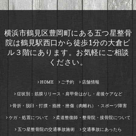
横浜市鶴見区豊岡町にある五つ星整骨
院は鶴見駅西口から徒歩1分の大倉ビ
ル３階にあります。お気軽にご相談
ください。
HOME
ご予約
店舗情報
症状別：筋膜リリース・肩甲骨はがし・産後ケアなど
骨折・脱臼・打撲・捻挫・挫傷（肉離れ）・スポーツ障害
ケガ・処置について
柔道整復師・整骨院・接骨院について
五つ星整骨院の交通事故施術
交通事故にあったら