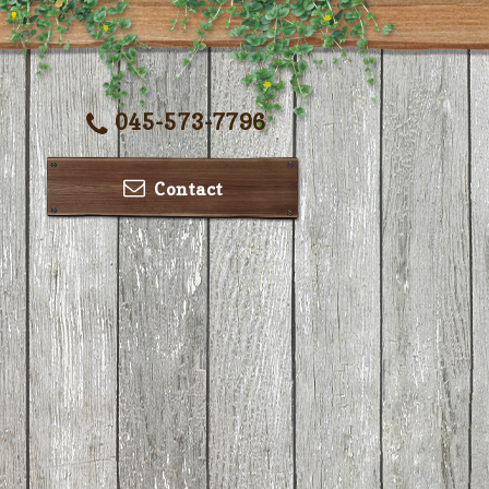
045-573-7796
Contact