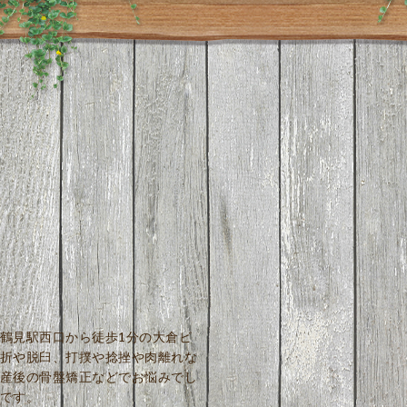
鶴見駅西口から徒歩1分の大倉ビ
折や脱臼、打撲や捻挫や肉離れな
産後の骨盤矯正などでお悩みでし
です。