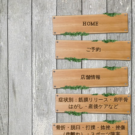
HOME
ご予約
店舗情報
症状別：筋膜リリース・肩甲骨
はがし・産後ケアなど
骨折・脱臼・打撲・捻挫・挫傷
（肉離れ）・スポーツ障害