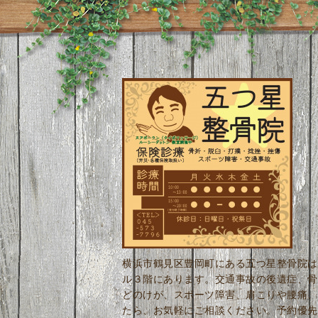
横浜市鶴見区豊岡町にある五つ星整骨院は
ル３階にあります。交通事故の後遺症、骨
どのけが、スポーツ障害、肩こりや腰痛、
たら、お気軽にご相談ください。予約優先