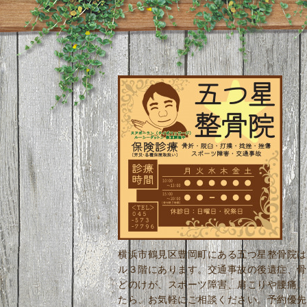
横浜市鶴見区豊岡町にある五つ星整骨院は
ル３階にあります。交通事故の後遺症、骨
どのけが、スポーツ障害、肩こりや腰痛、
たら、お気軽にご相談ください。予約優先