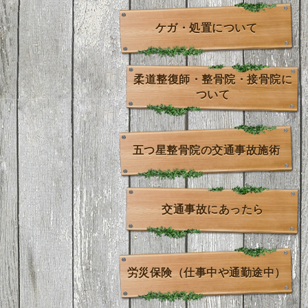
ケガ・処置について
柔道整復師・整骨院・接骨院に
ついて
五つ星整骨院の交通事故施術
交通事故にあったら
労災保険（仕事中や通勤途中）