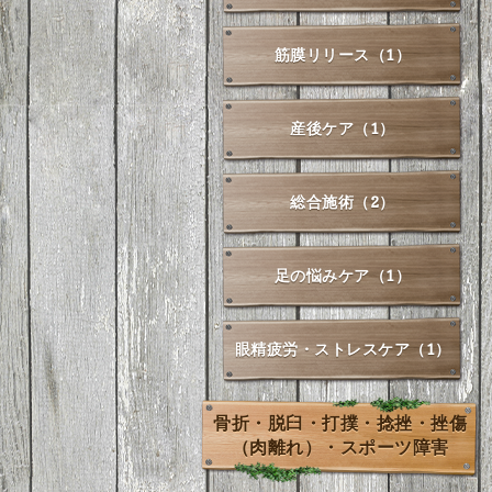
筋膜リリース（1）
産後ケア（1）
総合施術（2）
足の悩みケア（1）
眼精疲労・ストレスケア（1）
骨折・脱臼・打撲・捻挫・挫傷
（肉離れ）・スポーツ障害