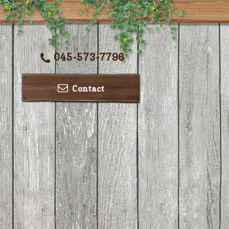
045-573-7796
Contact