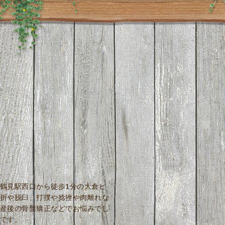
鶴見駅西口から徒歩1分の大倉ビ
折や脱臼、打撲や捻挫や肉離れな
産後の骨盤矯正などでお悩みでし
です。