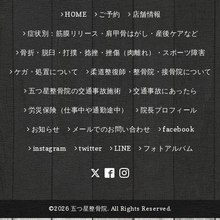
HOME
ご予約
店舗情報
症状別：筋膜リリース・肩甲骨はがし・産後ケアなど
骨折・脱臼・打撲・捻挫・挫傷（肉離れ）・スポーツ障害
ケガ・処置について
柔道整復師・整骨院・接骨院について
五つ星整骨院の交通事故施術
交通事故にあったら
労災保険（仕事中や通勤途中）
院長プロフィール
お知らせ
メールでのお問い合わせ
facebook
instagram
twitter
LINE
フォトアルバム
©2026
五つ星整骨院
. All Rights Reserved.