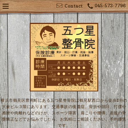
045-573-7796
Contact
横浜市鶴見区豊岡町にある五つ星整骨院は鶴見駅西口から徒歩1分の
大倉ビル３階にあります。交通事故の後遺症、骨折や脱臼、打撲や
捻挫や肉離れなどのけが、スポーツ障害、肩こりや腰痛、産後の骨
盤矯正などでお悩みでしたら、お気軽にご相談ください。予約優先
です。